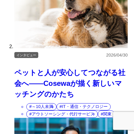
2026/04/30
インタビュー
ペットと人が安心してつながる社
会へ――Cosewaが描く新しいマ
ッチングのかたち
～10人未満
IT・通信・テクノロジー
アウトソーシング・代行サービス
関東