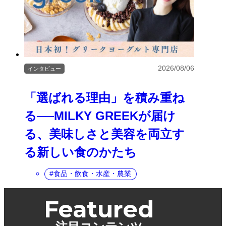
2026/08/06
インタビュー
「選ばれる理由」を積み重ね
る──MILKY GREEKが届け
る、美味しさと美容を両立す
る新しい食のかたち
食品・飲食・水産・農業
Featured