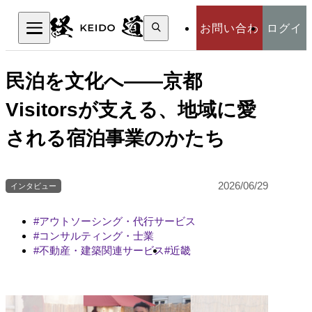
検
お問い合わ
ログイ
索:
検索
せ
ン
民泊を文化へ――京都
Visitorsが支える、地域に愛
される宿泊事業のかたち
2026/06/29
インタビュー
アウトソーシング・代行サービス
コンサルティング・士業
不動産・建築関連サービス
近畿