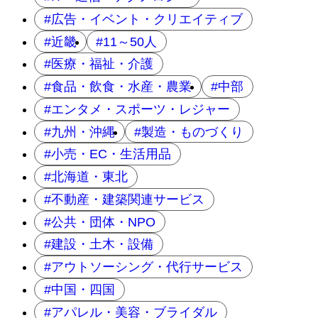
広告・イベント・クリエイティブ
近畿
11～50人
医療・福祉・介護
食品・飲食・水産・農業
中部
エンタメ・スポーツ・レジャー
九州・沖縄
製造・ものづくり
小売・EC・生活用品
北海道・東北
不動産・建築関連サービス
公共・団体・NPO
建設・土木・設備
アウトソーシング・代行サービス
中国・四国
アパレル・美容・ブライダル