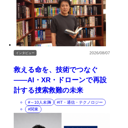
2026/08/07
インタビュー
救える命を、技術でつなぐ
――AI・XR・ドローンで再設
計する捜索救難の未来
～10人未満
IT・通信・テクノロジー
関東