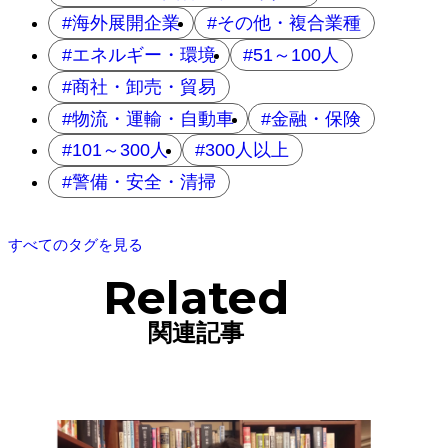
海外展開企業
その他・複合業種
エネルギー・環境
51～100人
商社・卸売・貿易
物流・運輸・自動車
金融・保険
101～300人
300人以上
警備・安全・清掃
すべてのタグを見る
Related
関連記事