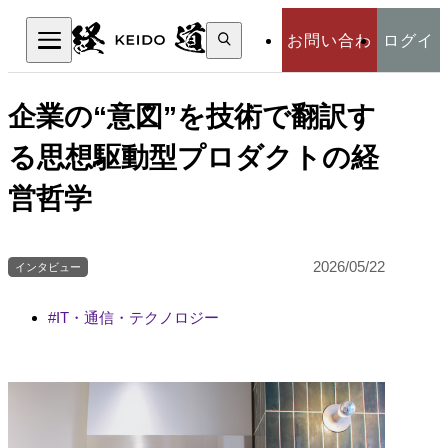
検
お問い合わ
ログイ
索:
検索
せ
ン
企業の“意図”を技術で翻訳す
る思想駆動型プロダクトの経
営哲学
2026/05/22
インタビュー
IT・通信・テクノロジー