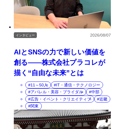
2026/08/07
インタビュー
AIとSNSの力で新しい価値を
創る――株式会社プラコレが
描く“自由な未来”とは
11～50人
IT・通信・テクノロジー
アパレル・美容・ブライダル
中部
広告・イベント・クリエイティブ
近畿
関東