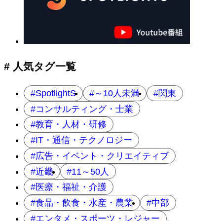
# 人気タグ一覧
SpotlightS
～10人未満
関東
コンサルティング・士業
教育・人材・研修
IT・通信・テクノロジー
広告・イベント・クリエイティブ
近畿
11～50人
医療・福祉・介護
食品・飲食・水産・農業
中部
エンタメ・スポーツ・レジャー