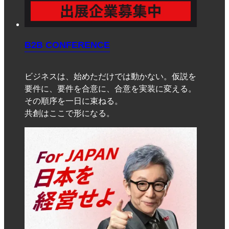
B2B CONFERENCE
ビジネスは、始めただけでは動かない。仮説を
要件に、要件を合意に、合意を実装に変える。
その順序を一日に束ねる。
共創はここで形になる。