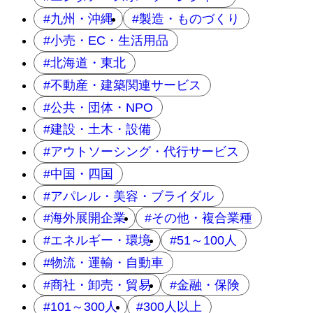
九州・沖縄
製造・ものづくり
小売・EC・生活用品
北海道・東北
不動産・建築関連サービス
公共・団体・NPO
建設・土木・設備
アウトソーシング・代行サービス
中国・四国
アパレル・美容・ブライダル
海外展開企業
その他・複合業種
エネルギー・環境
51～100人
物流・運輸・自動車
商社・卸売・貿易
金融・保険
101～300人
300人以上