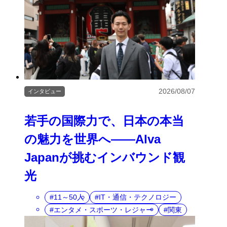
2026/08/07
インタビュー
若手の国際力で、日本の本当
の魅力を世界へ――Alva
Japanが挑むインバウンド観
光
11～50人
IT・通信・テクノロジー
エンタメ・スポーツ・レジャー
関東