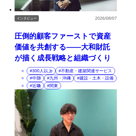
2026/08/07
インタビュー
圧倒的顧客ファーストで資産
価値を共創する――大和財託
が描く成長戦略と組織づくり
300人以上
不動産・建築関連サービス
中部
九州・沖縄
建設・土木・設備
近畿
関東