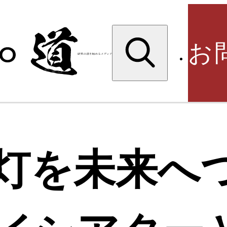
検
索:
お
検
灯を未来へ