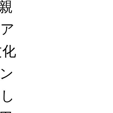
親
シア
文化
ン
まし