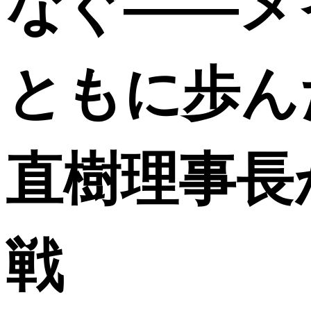
なぐ――メ
ともに歩ん
直樹理事長
戦