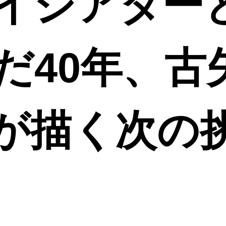
イシアター
だ40年、古
が描く次の