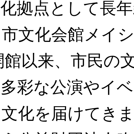
文化拠点として長年
田市文化会館メイ
の開館以来、市民の
、多彩な公演やイベ
に文化を届けてき