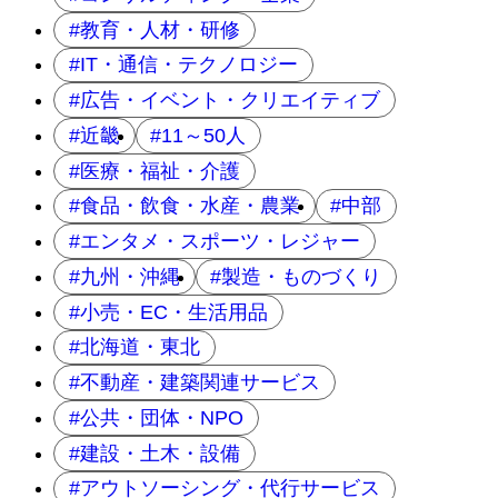
教育・人材・研修
IT・通信・テクノロジー
広告・イベント・クリエイティブ
近畿
11～50人
医療・福祉・介護
食品・飲食・水産・農業
中部
エンタメ・スポーツ・レジャー
九州・沖縄
製造・ものづくり
小売・EC・生活用品
北海道・東北
不動産・建築関連サービス
公共・団体・NPO
建設・土木・設備
アウトソーシング・代行サービス