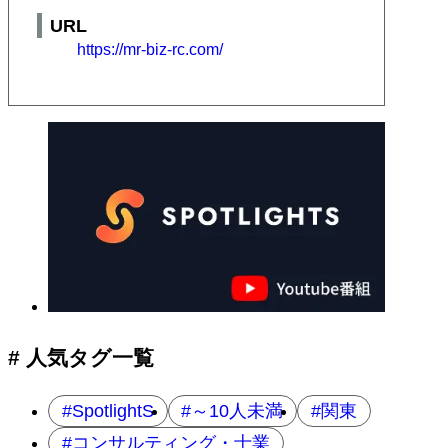
URL
https://mr-biz-rc.com/
# 人気タグ一覧
SpotlightS
～10人未満
関東
コンサルティング・士業