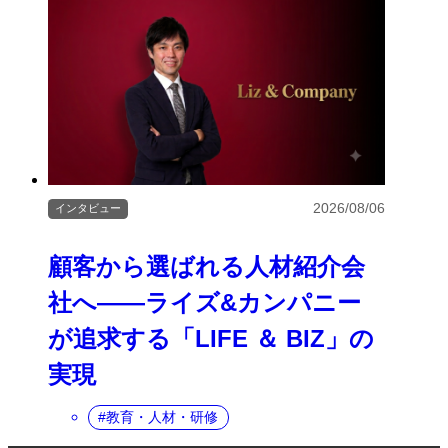
2026/08/06
インタビュー
顧客から選ばれる人材紹介会
社へ――ライズ&カンパニー
が追求する「LIFE ＆ BIZ」の
実現
教育・人材・研修