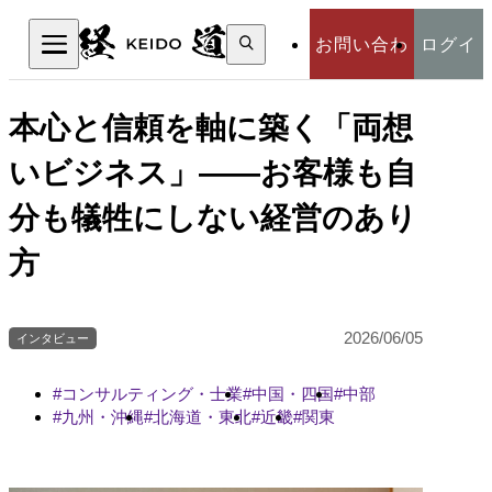
検
お問い合わ
ログイ
索:
検索
せ
ン
本心と信頼を軸に築く「両想
いビジネス」――お客様も自
分も犠牲にしない経営のあり
方
2026/06/05
インタビュー
コンサルティング・士業
中国・四国
中部
九州・沖縄
北海道・東北
近畿
関東