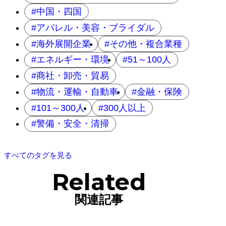
中国・四国
アパレル・美容・ブライダル
海外展開企業
その他・複合業種
エネルギー・環境
51～100人
商社・卸売・貿易
物流・運輸・自動車
金融・保険
101～300人
300人以上
警備・安全・清掃
すべてのタグを見る
Related
関連記事