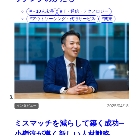
～10人未満
IT・通信・テクノロジー
アウトソーシング・代行サービス
関東
2025/04/18
インタビュー
ミスマッチを減らして築く成功─
小嶺淳が導く新しい人材戦略