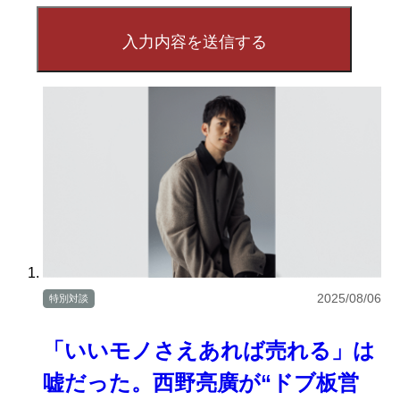
2025/08/06
特別対談
「いいモノさえあれば売れる」は
嘘だった。西野亮廣が“ドブ板営