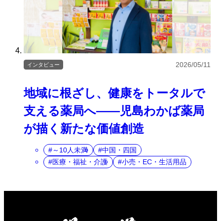
2026/05/11
インタビュー
地域に根ざし、健康をトータルで
支える薬局へ――児島わかば薬局
が描く新たな価値創造
～10人未満
中国・四国
医療・福祉・介護
小売・EC・生活用品