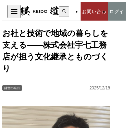
検
お問い合わ
ログイ
索:
検索
せ
ン
お社と技術で地域の暮らしを
支える――株式会社宇七工務
店が担う文化継承とものづく
り
2025/12/18
経営の余白