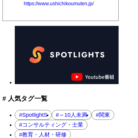
https://www.ushichikoumuten.jp/
# 人気タグ一覧
SpotlightS
～10人未満
関東
コンサルティング・士業
教育・人材・研修