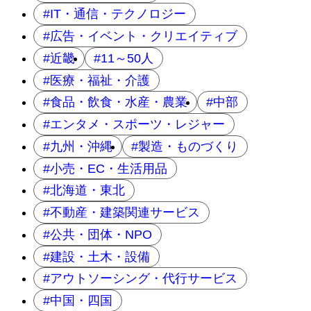
IT・通信・テクノロジー
広告・イベント・クリエイティブ
近畿
11～50人
医療・福祉・介護
食品・飲食・水産・農業
中部
エンタメ・スポーツ・レジャー
九州・沖縄
製造・ものづくり
小売・EC・生活用品
北海道・東北
不動産・建築関連サービス
公共・団体・NPO
建設・土木・設備
アウトソーシング・代行サービス
中国・四国