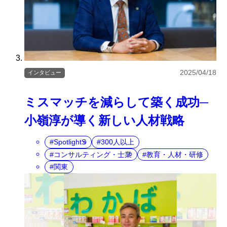
2025/04/18
インタビュー
ミスマッチを減らして築く成功─
小嶺淳が導く新しい人材戦略
SpotlightS
300人以上
コンサルティング・士業
教育・人材・研修
関東