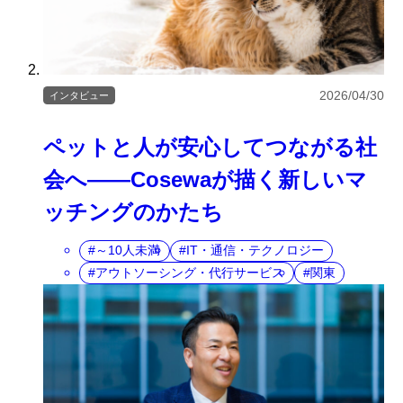
2026/04/30
インタビュー
ペットと人が安心してつながる社
会へ――Cosewaが描く新しいマ
ッチングのかたち
～10人未満
IT・通信・テクノロジー
アウトソーシング・代行サービス
関東