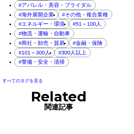
アパレル・美容・ブライダル
海外展開企業
その他・複合業種
エネルギー・環境
51～100人
物流・運輸・自動車
商社・卸売・貿易
金融・保険
101～300人
300人以上
警備・安全・清掃
すべてのタグを見る
Related
関連記事