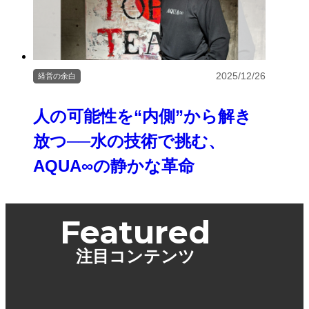
2025/12/26
経営の余白
人の可能性を“内側”から解き
放つ──水の技術で挑む、
AQUA∞の静かな革命
Featured
注目コンテンツ