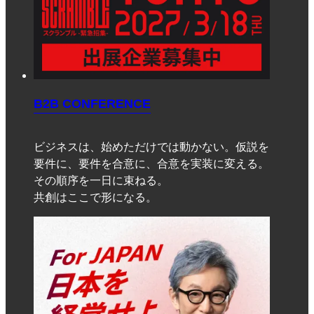
B2B CONFERENCE
ビジネスは、始めただけでは動かない。仮説を
要件に、要件を合意に、合意を実装に変える。
その順序を一日に束ねる。
共創はここで形になる。