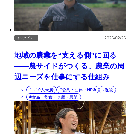
2026/02/26
インタビュー
地域の農業を“支える側”に回る
――農サイドがつくる、農業の周
辺ニーズを仕事にする仕組み
～10人未満
公共・団体・NPO
近畿
食品・飲食・水産・農業