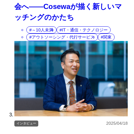
会へ――Cosewaが描く新しいマ
ッチングのかたち
～10人未満
IT・通信・テクノロジー
アウトソーシング・代行サービス
関東
2025/04/18
インタビュー