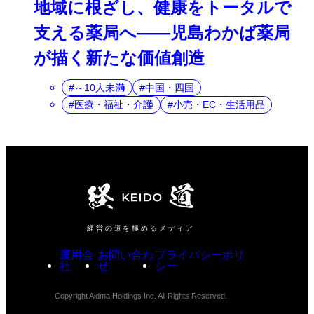
地域に根ざし、健康をトータルで
支える薬局へ――児島わかば薬局
が描く新たな価値創造
～10人未満
中国・四国
医療・福祉・介護
小売・EC・生活用品
経営の道を極めるメディア
運用会
お問い合わ
プライバシーポリ
社
せ
シー
Copyright Aidma Holdings Inc. All Rights Reserved.