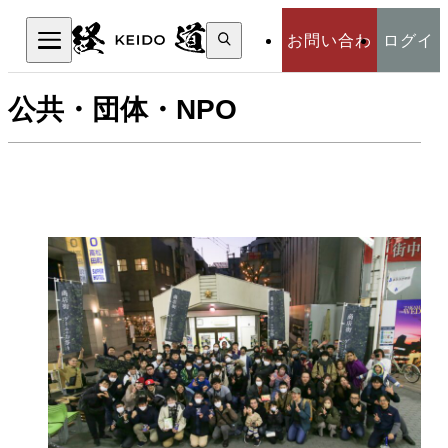
検
お問い合わ
ログイ
索:
検索
公共・団体・NPO
せ
ン