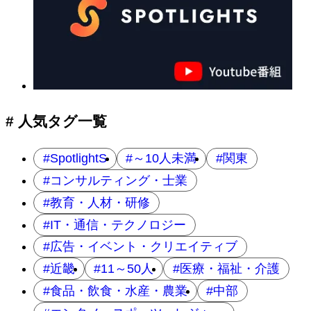
の
ナ
ビ
ゲ
ー
シ
ョ
# 人気タグ一覧
ン
SpotlightS
～10人未満
関東
コンサルティング・士業
教育・人材・研修
IT・通信・テクノロジー
広告・イベント・クリエイティブ
近畿
11～50人
医療・福祉・介護
食品・飲食・水産・農業
中部