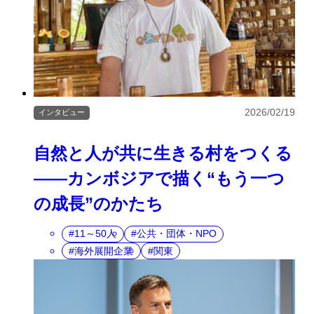
2026/02/19
インタビュー
自然と人が共に生きる村をつくる
――カンボジアで描く“もう一つ
の成長”のかたち
11～50人
公共・団体・NPO
海外展開企業
関東