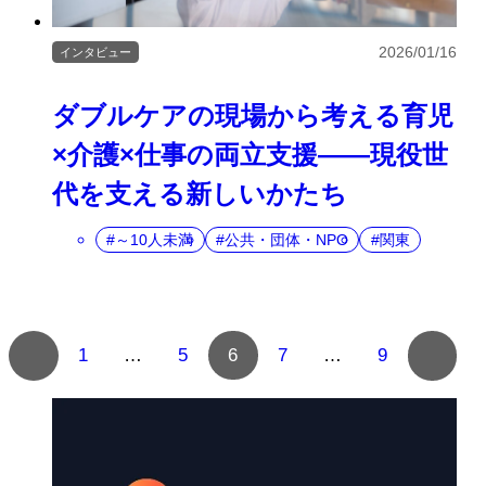
2026/01/16
インタビュー
ダブルケアの現場から考える育児
×介護×仕事の両立支援――現役世
代を支える新しいかたち
～10人未満
公共・団体・NPO
関東
複
1
…
5
6
7
…
9
数
ペ
ー
ジ
へ