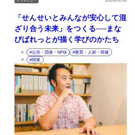
2026/01/30
インタビュー
「せんせいとみんなが安心して混
ざり合う未来」をつくる──まな
びぱれっとが描く学びのかたち
公共・団体・NPO
教育・人材・研修
関東