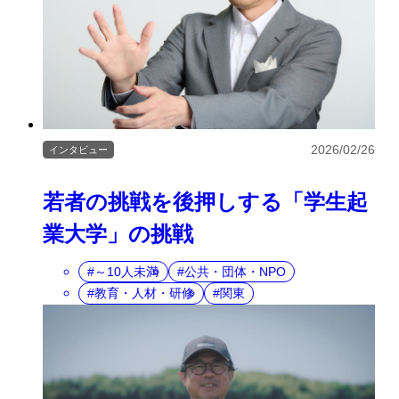
2026/02/26
インタビュー
若者の挑戦を後押しする「学生起
業大学」の挑戦
～10人未満
公共・団体・NPO
教育・人材・研修
関東