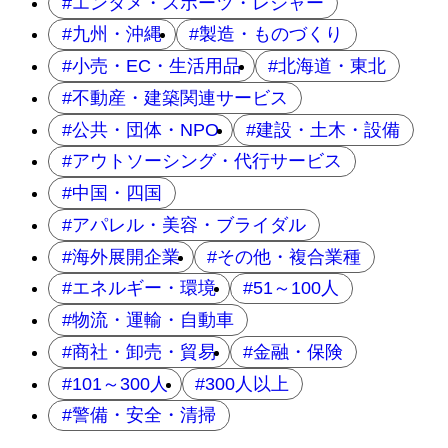
エンタメ・スポーツ・レジャー
九州・沖縄
製造・ものづくり
小売・EC・生活用品
北海道・東北
不動産・建築関連サービス
公共・団体・NPO
建設・土木・設備
アウトソーシング・代行サービス
中国・四国
アパレル・美容・ブライダル
海外展開企業
その他・複合業種
エネルギー・環境
51～100人
物流・運輸・自動車
商社・卸売・貿易
金融・保険
101～300人
300人以上
警備・安全・清掃