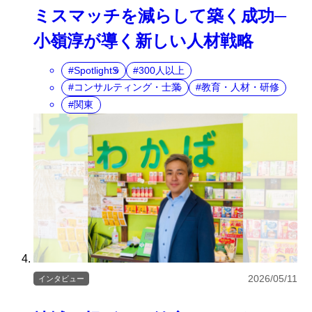
ミスマッチを減らして築く成功─
小嶺淳が導く新しい人材戦略
SpotlightS
300人以上
コンサルティング・士業
教育・人材・研修
関東
2026/05/11
インタビュー