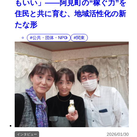
もいい」——阿見町の“稼ぐ力”を
住民と共に育む、地域活性化の新
たな形
公共・団体・NPO
関東
2026/01/30
インタビュー