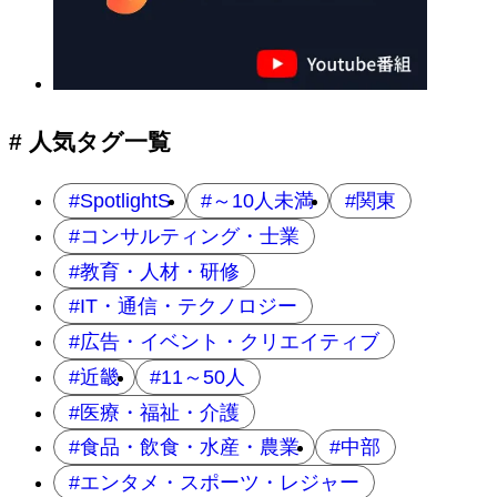
# 人気タグ一覧
SpotlightS
～10人未満
関東
コンサルティング・士業
教育・人材・研修
IT・通信・テクノロジー
広告・イベント・クリエイティブ
近畿
11～50人
医療・福祉・介護
食品・飲食・水産・農業
中部
エンタメ・スポーツ・レジャー