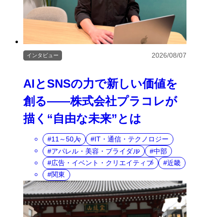
2026/08/07
インタビュー
AIとSNSの力で新しい価値を
創る――株式会社プラコレが
描く“自由な未来”とは
11～50人
IT・通信・テクノロジー
アパレル・美容・ブライダル
中部
広告・イベント・クリエイティブ
近畿
関東