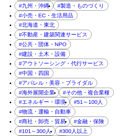
九州・沖縄
製造・ものづくり
小売・EC・生活用品
北海道・東北
不動産・建築関連サービス
公共・団体・NPO
建設・土木・設備
アウトソーシング・代行サービス
中国・四国
アパレル・美容・ブライダル
海外展開企業
その他・複合業種
エネルギー・環境
51～100人
物流・運輸・自動車
商社・卸売・貿易
金融・保険
101～300人
300人以上