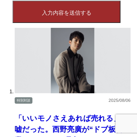
2025/08/06
特別対談
「いいモノさえあれば売れる」は
嘘だった。西野亮廣が“ドブ板営