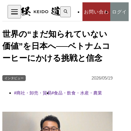
検
お問い合わ
ログイ
索:
検索
せ
ン
世界の“まだ知られていない
価値”を日本へ──ベトナムコ
ーヒーにかける挑戦と信念
2026/05/19
インタビュー
商社・卸売・貿易
食品・飲食・水産・農業