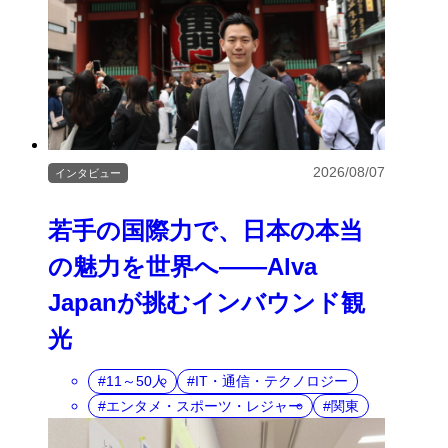
2026/08/07
インタビュー
若手の国際力で、日本の本当
の魅力を世界へ――Alva
Japanが挑むインバウンド観
光
11～50人
IT・通信・テクノロジー
エンタメ・スポーツ・レジャー
関東