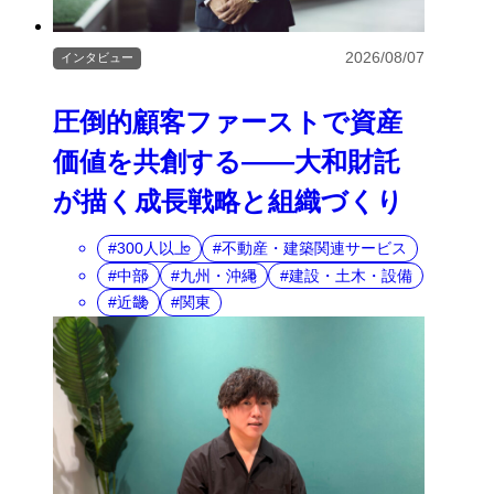
2026/08/07
インタビュー
圧倒的顧客ファーストで資産
価値を共創する――大和財託
が描く成長戦略と組織づくり
300人以上
不動産・建築関連サービス
中部
九州・沖縄
建設・土木・設備
近畿
関東