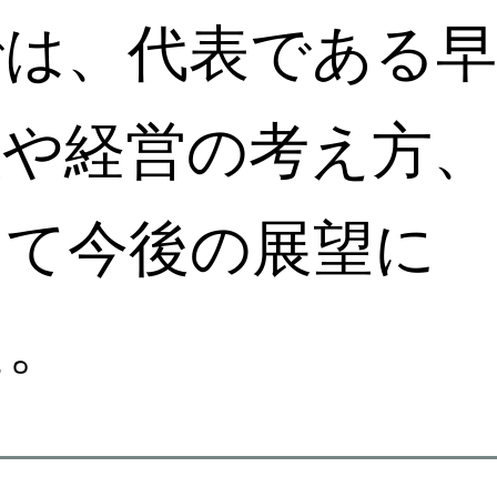
では、代表である早
徴や経営の考え方、
して今後の展望に
た。