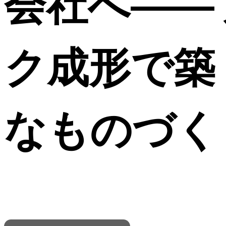
会社へ――
ク成形で築
なものづく