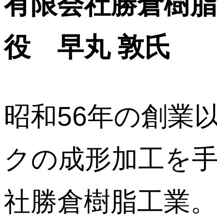
有限会社勝倉樹脂
役 早丸 敦氏
昭和56年の創業
クの成形加工を
社勝倉樹脂工業