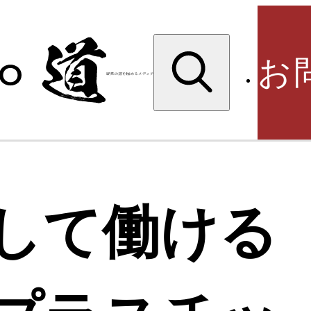
検
索:
お
検
して働ける