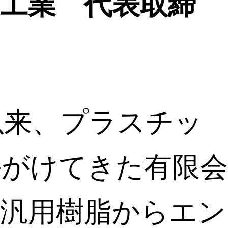
工業 代表取締
以来、プラスチッ
手がけてきた有限会
。汎用樹脂からエン