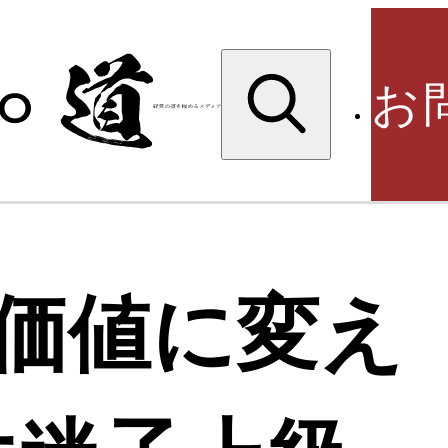
検
索:
お
検
価値に変え