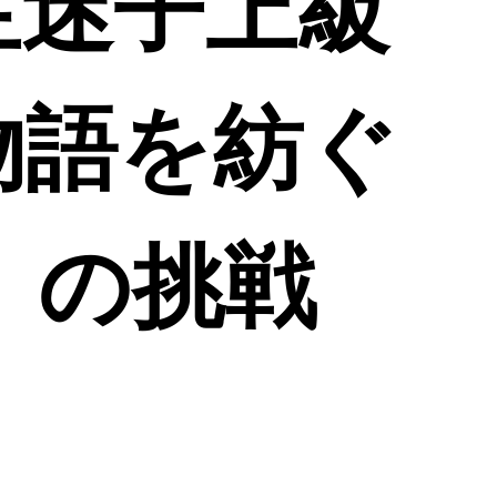
生迷子上級
物語を紡ぐ
P』の挑戦