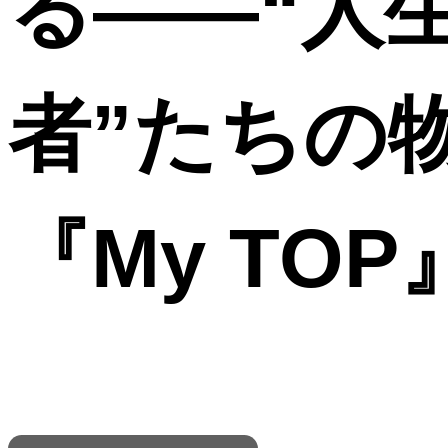
る――“人
者”たちの
『My TO