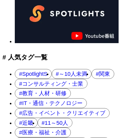
# 人気タグ一覧
SpotlightS
～10人未満
関東
コンサルティング・士業
教育・人材・研修
IT・通信・テクノロジー
広告・イベント・クリエイティブ
近畿
11～50人
医療・福祉・介護