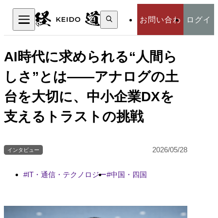
検
お問い合わ
ログイ
索:
検索
せ
ン
AI時代に求められる“人間ら
しさ”とは――アナログの土
台を大切に、中小企業DXを
支えるトラストの挑戦
2026/05/28
インタビュー
IT・通信・テクノロジー
中国・四国