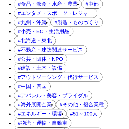
食品・飲食・水産・農業
中部
エンタメ・スポーツ・レジャー
九州・沖縄
製造・ものづくり
小売・EC・生活用品
北海道・東北
不動産・建築関連サービス
公共・団体・NPO
建設・土木・設備
アウトソーシング・代行サービス
中国・四国
アパレル・美容・ブライダル
海外展開企業
その他・複合業種
エネルギー・環境
51～100人
物流・運輸・自動車