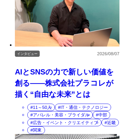
2026/08/07
インタビュー
AIとSNSの力で新しい価値を
創る――株式会社プラコレが
描く“自由な未来”とは
11～50人
IT・通信・テクノロジー
アパレル・美容・ブライダル
中部
広告・イベント・クリエイティブ
近畿
関東