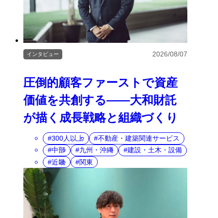
2026/08/07
インタビュー
圧倒的顧客ファーストで資産
価値を共創する――大和財託
が描く成長戦略と組織づくり
300人以上
不動産・建築関連サービス
中部
九州・沖縄
建設・土木・設備
近畿
関東