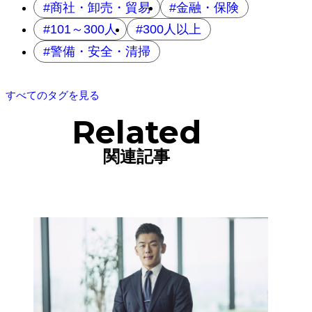
商社・卸売・貿易
金融・保険
101～300人
300人以上
警備・安全・清掃
すべてのタグを見る
Related
関連記事