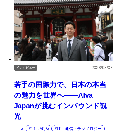
2026/08/07
インタビュー
若手の国際力で、日本の本当
の魅力を世界へ――Alva
Japanが挑むインバウンド観
光
11～50人
IT・通信・テクノロジー