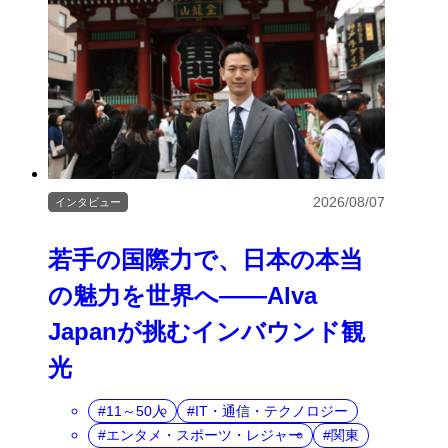
2026/08/07
インタビュー
若手の国際力で、日本の本当
の魅力を世界へ――Alva
Japanが挑むインバウンド観
光
11～50人
IT・通信・テクノロジー
エンタメ・スポーツ・レジャー
関東