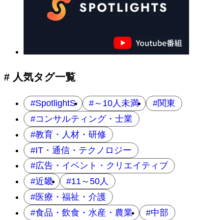
# 人気タグ一覧
SpotlightS
～10人未満
関東
コンサルティング・士業
教育・人材・研修
IT・通信・テクノロジー
広告・イベント・クリエイティブ
近畿
11～50人
医療・福祉・介護
食品・飲食・水産・農業
中部