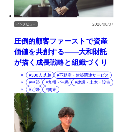
2026/08/07
インタビュー
圧倒的顧客ファーストで資産
価値を共創する――大和財託
が描く成長戦略と組織づくり
300人以上
不動産・建築関連サービス
中部
九州・沖縄
建設・土木・設備
近畿
関東