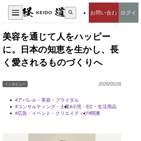
検
お問い合わ
ログイ
索:
検索
せ
ン
美容を通じて人をハッピー
に。日本の知恵を生かし、長
く愛されるものづくりへ
2026/05/28
インタビュー
アパレル・美容・ブライダル
コンサルティング・士業
小売・EC・生活用品
広告・イベント・クリエイティブ
関東