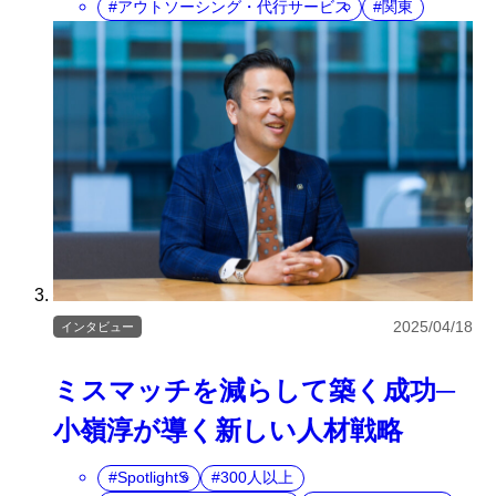
アウトソーシング・代行サービス
関東
2025/04/18
インタビュー
ミスマッチを減らして築く成功─
小嶺淳が導く新しい人材戦略
SpotlightS
300人以上