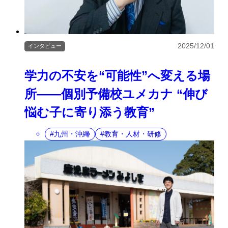
2025/12/01
インタビュー
学力の不安を“可能性”へ変える場
所――個別予備校ユメカナ “伸び
悩む子に寄り添う教育”
九州・沖縄
教育・人材・研修