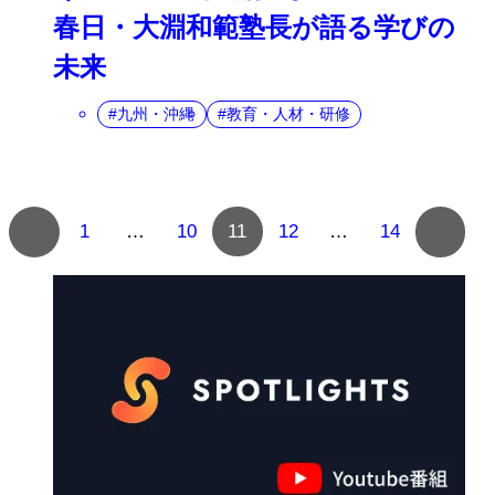
春日・大淵和範塾長が語る学びの
未来
九州・沖縄
教育・人材・研修
複
1
…
10
11
12
…
14
数
ペ
ー
ジ
へ
の
ナ
ビ
ゲ
ー