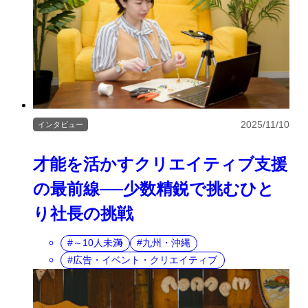
2025/11/10
インタビュー
才能を活かすクリエイティブ支援
の最前線──少数精鋭で挑むひと
り社長の挑戦
～10人未満
九州・沖縄
広告・イベント・クリエイティブ