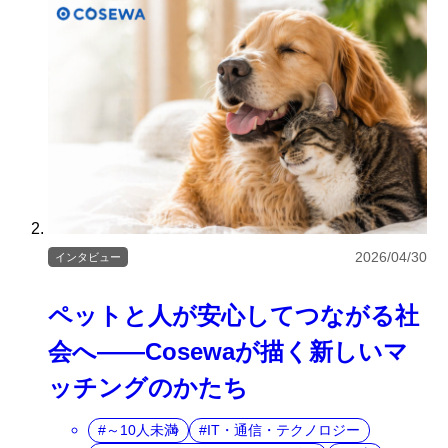
2026/04/30
インタビュー
ペットと人が安心してつながる社
会へ――Cosewaが描く新しいマ
ッチングのかたち
～10人未満
IT・通信・テクノロジー