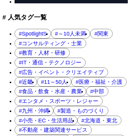
シ
ョ
# 人気タグ一覧
ン
SpotlightS
～10人未満
関東
コンサルティング・士業
教育・人材・研修
IT・通信・テクノロジー
広告・イベント・クリエイティブ
近畿
11～50人
医療・福祉・介護
食品・飲食・水産・農業
中部
エンタメ・スポーツ・レジャー
九州・沖縄
製造・ものづくり
小売・EC・生活用品
北海道・東北
不動産・建築関連サービス