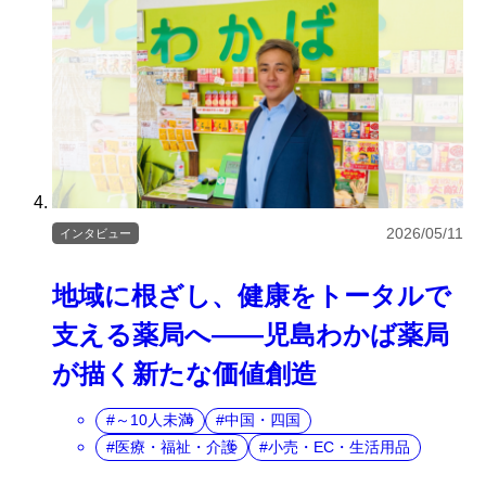
2026/05/11
インタビュー
地域に根ざし、健康をトータルで
支える薬局へ――児島わかば薬局
が描く新たな価値創造
～10人未満
中国・四国
医療・福祉・介護
小売・EC・生活用品