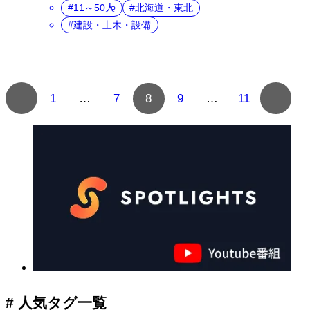
11～50人
北海道・東北
建設・土木・設備
複
1
…
7
8
9
…
11
数
ペ
ー
ジ
へ
の
ナ
ビ
ゲ
ー
シ
ョ
# 人気タグ一覧
ン