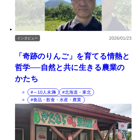
2026/01/23
インタビュー
「奇跡のりんご」を育てる情熱と
哲学──自然と共に生きる農業の
かたち
～10人未満
北海道・東北
食品・飲食・水産・農業