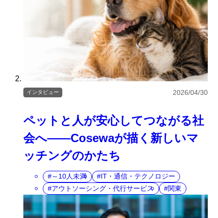
2026/04/30
インタビュー
ペットと人が安心してつながる社
会へ――Cosewaが描く新しいマ
ッチングのかたち
～10人未満
IT・通信・テクノロジー
アウトソーシング・代行サービス
関東