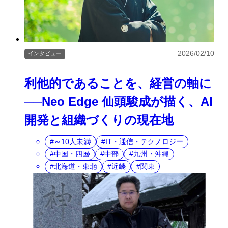
2026/02/10
インタビュー
利他的であることを、経営の軸に
──Neo Edge 仙頭駿成が描く、AI
開発と組織づくりの現在地
～10人未満
IT・通信・テクノロジー
中国・四国
中部
九州・沖縄
北海道・東北
近畿
関東