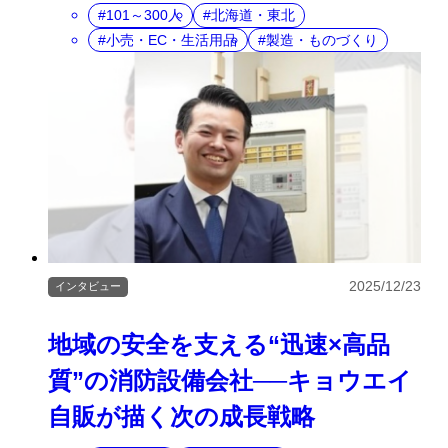
101～300人
北海道・東北
小売・EC・生活用品
製造・ものづくり
2025/12/23
インタビュー
地域の安全を支える“迅速×高品
質”の消防設備会社──キョウエイ
自販が描く次の成長戦略