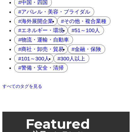
中国・四国
アパレル・美容・ブライダル
海外展開企業
その他・複合業種
エネルギー・環境
51～100人
物流・運輸・自動車
商社・卸売・貿易
金融・保険
101～300人
300人以上
警備・安全・清掃
すべてのタグを見る
Featured