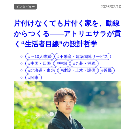
2026/02/10
インタビュー
片付けなくても片付く家を、動線
からつくる――アトリエサラが貫
く“生活者目線”の設計哲学
～10人未満
不動産・建築関連サービス
中国・四国
中部
九州・沖縄
北海道・東北
建設・土木・設備
近畿
関東