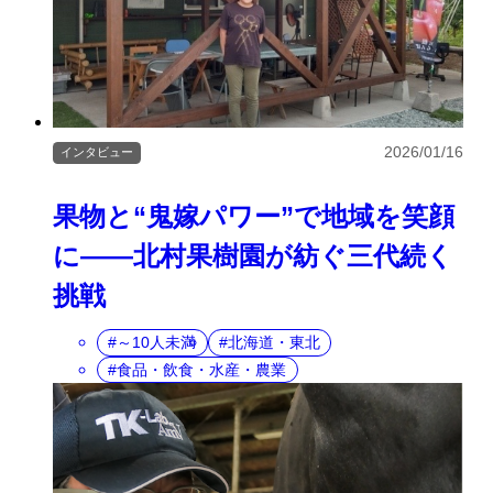
2026/01/16
インタビュー
果物と“鬼嫁パワー”で地域を笑顔
に――北村果樹園が紡ぐ三代続く
挑戦
～10人未満
北海道・東北
食品・飲食・水産・農業