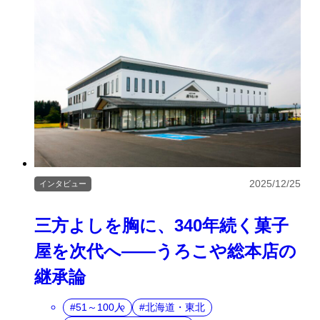
2025/12/25
インタビュー
三方よしを胸に、340年続く菓子
屋を次代へ――うろこや総本店の
継承論
51～100人
北海道・東北