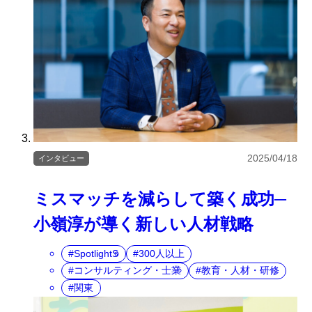
2025/04/18
インタビュー
ミスマッチを減らして築く成功─
小嶺淳が導く新しい人材戦略
SpotlightS
300人以上
コンサルティング・士業
教育・人材・研修
関東