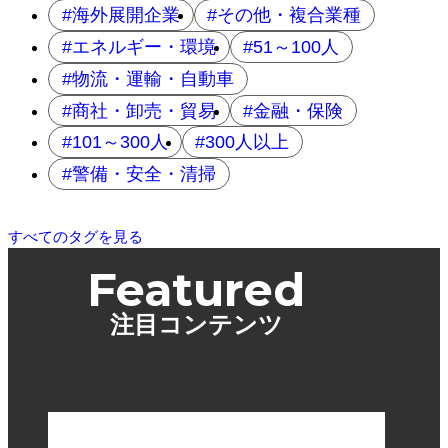
海外展開企業
その他・複合業種
エネルギー・環境
51～100人
物流・運輸・自動車
商社・卸売・貿易
金融・保険
101～300人
300人以上
警備・安全・清掃
すべてのタグを見る
Featured
注目コンテンツ