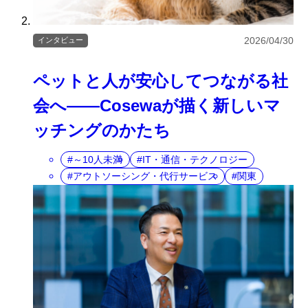
2026/04/30
インタビュー
ペットと人が安心してつながる社
会へ――Cosewaが描く新しいマ
ッチングのかたち
～10人未満
IT・通信・テクノロジー
アウトソーシング・代行サービス
関東