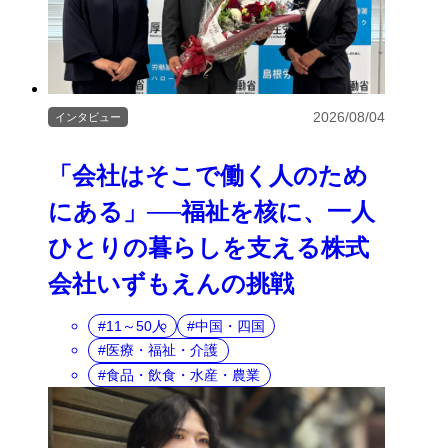
2026/08/04
インタビュー
「会社はそこで働く人のため
にある」──福祉を核に、一人
ひとりの暮らしを支える株式
会社いずもえんの挑戦
11～50人
中国・四国
医療・福祉・介護
食品・飲食・水産・農業