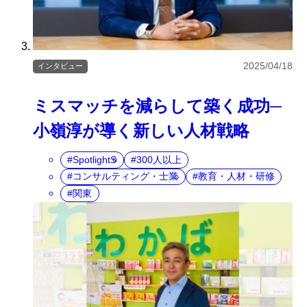
2025/04/18
インタビュー
ミスマッチを減らして築く成功─
小嶺淳が導く新しい人材戦略
SpotlightS
300人以上
コンサルティング・士業
教育・人材・研修
関東