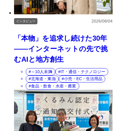
2026/08/04
インタビュー
「本物」を追求し続けた30年
――インターネットの先で挑
むAIと地方創生
～10人未満
IT・通信・テクノロジー
北海道・東北
小売・EC・生活用品
食品・飲食・水産・農業