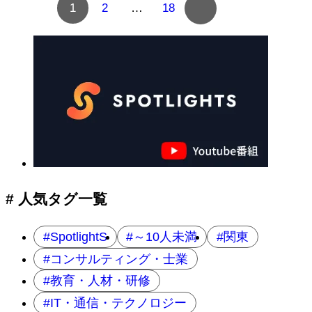
1
2
…
18
数
ペ
ー
ジ
へ
の
ナ
ビ
ゲ
ー
シ
ョ
# 人気タグ一覧
ン
SpotlightS
～10人未満
関東
コンサルティング・士業
教育・人材・研修
IT・通信・テクノロジー