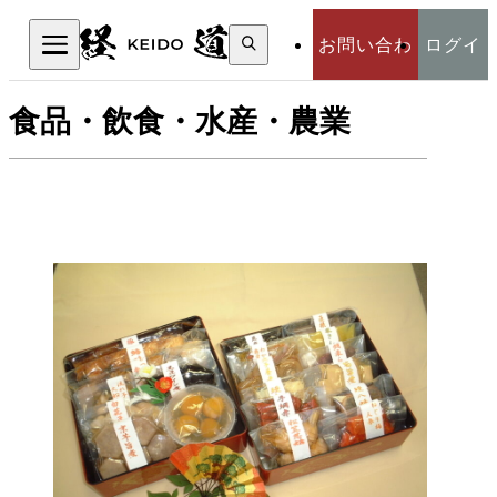
検
お問い合わ
ログイ
索:
検索
食品・飲食・水産・農業
せ
ン