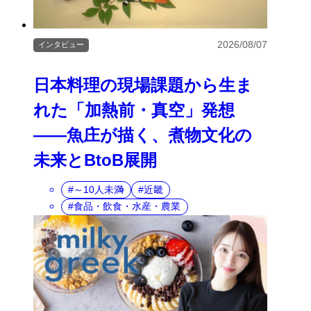
2026/08/07
インタビュー
日本料理の現場課題から生ま
れた「加熱前・真空」発想
――魚庄が描く、煮物文化の
未来とBtoB展開
～10人未満
近畿
食品・飲食・水産・農業