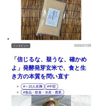
2026/07/28
インタビュー
「信じるな、疑うな、確かめ
よ」発酵発芽玄米で、食と生
き方の本質を問い直す
～10人未満
中部
食品・飲食・水産・農業