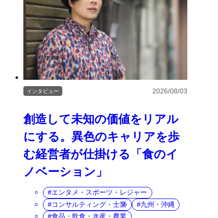
2026/08/03
インタビュー
創造して未知の価値をリアル
にする。異色のキャリアを歩
む経営者が仕掛ける「食のイ
ノベーション」
エンタメ・スポーツ・レジャー
コンサルティング・士業
九州・沖縄
食品・飲食・水産・農業