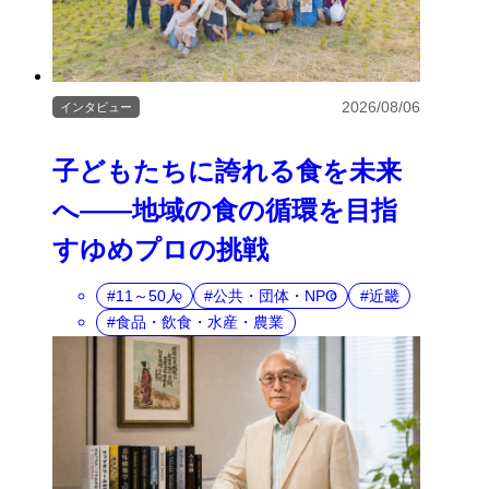
2026/08/06
インタビュー
子どもたちに誇れる食を未来
へ――地域の食の循環を目指
すゆめプロの挑戦
11～50人
公共・団体・NPO
近畿
食品・飲食・水産・農業