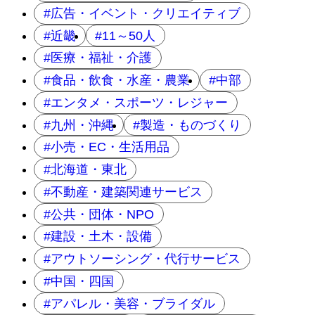
広告・イベント・クリエイティブ
近畿
11～50人
医療・福祉・介護
食品・飲食・水産・農業
中部
エンタメ・スポーツ・レジャー
九州・沖縄
製造・ものづくり
小売・EC・生活用品
北海道・東北
不動産・建築関連サービス
公共・団体・NPO
建設・土木・設備
アウトソーシング・代行サービス
中国・四国
アパレル・美容・ブライダル