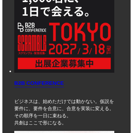
B2B CONFERENCE
ビジネスは、始めただけでは動かない。仮説を
要件に、要件を合意に、合意を実装に変える。
その順序を一日に束ねる。
共創はここで形になる。