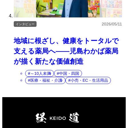
2026/05/11
インタビュー
地域に根ざし、健康をトータルで
支える薬局へ――児島わかば薬局
が描く新たな価値創造
～10人未満
中国・四国
医療・福祉・介護
小売・EC・生活用品