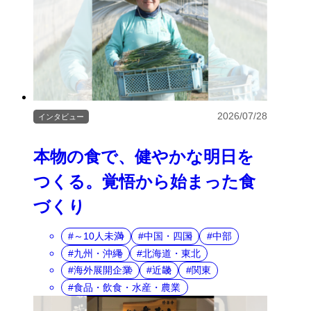
2026/07/28
インタビュー
本物の食で、健やかな明日を
つくる。覚悟から始まった食
づくり
～10人未満
中国・四国
中部
九州・沖縄
北海道・東北
海外展開企業
近畿
関東
食品・飲食・水産・農業