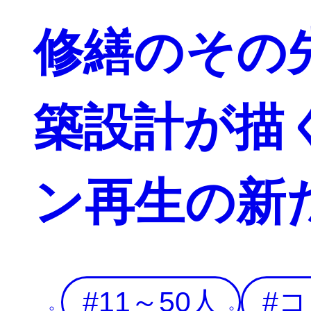
修繕のその
築設計が描
ン再生の新
11～50人
コ