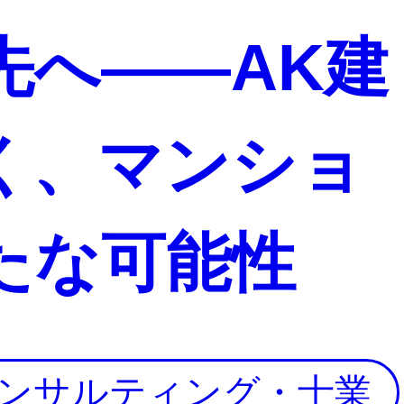
先へ――AK建
く、マンショ
たな可能性
ンサルティング・士業