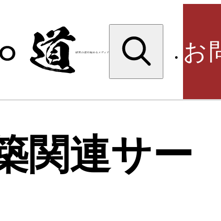
検
索:
お
検
築関連サー