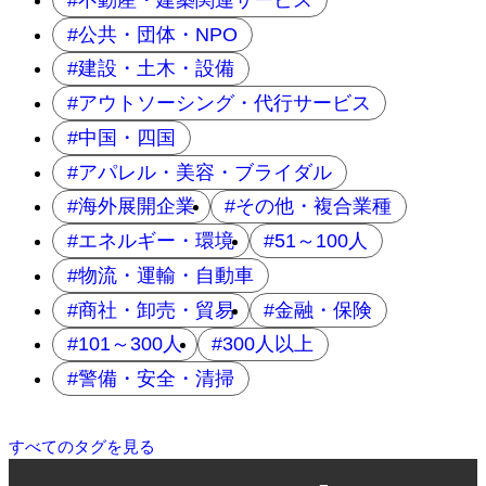
公共・団体・NPO
建設・土木・設備
アウトソーシング・代行サービス
中国・四国
アパレル・美容・ブライダル
海外展開企業
その他・複合業種
エネルギー・環境
51～100人
物流・運輸・自動車
商社・卸売・貿易
金融・保険
101～300人
300人以上
警備・安全・清掃
すべてのタグを見る