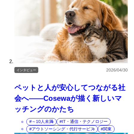
2026/04/30
インタビュー
ペットと人が安心してつながる社
会へ――Cosewaが描く新しいマ
ッチングのかたち
～10人未満
IT・通信・テクノロジー
アウトソーシング・代行サービス
関東