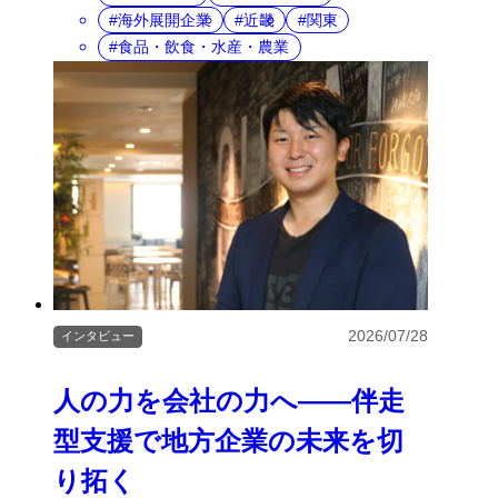
海外展開企業
近畿
関東
食品・飲食・水産・農業
2026/07/28
インタビュー
人の力を会社の力へ――伴走
型支援で地方企業の未来を切
り拓く