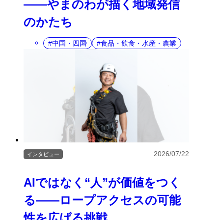
――やまのわが描く地域発信
のかたち
中国・四国
食品・飲食・水産・農業
2026/07/22
インタビュー
AIではなく“人”が価値をつく
る――ロープアクセスの可能
性を広げる挑戦