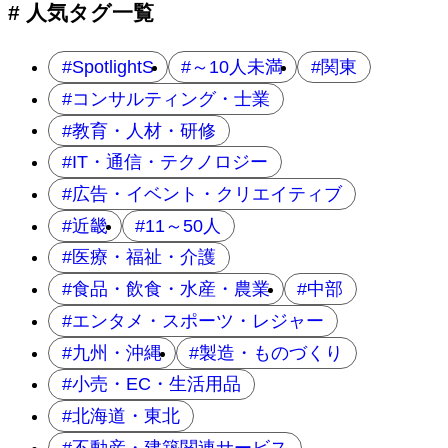
ョ
# 人気タグ一覧
ン
SpotlightS
～10人未満
関東
コンサルティング・士業
教育・人材・研修
IT・通信・テクノロジー
広告・イベント・クリエイティブ
近畿
11～50人
医療・福祉・介護
食品・飲食・水産・農業
中部
エンタメ・スポーツ・レジャー
九州・沖縄
製造・ものづくり
小売・EC・生活用品
北海道・東北
不動産・建築関連サービス