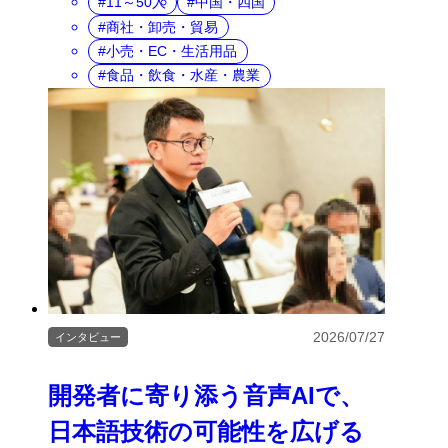
11～50人
中国・四国
商社・卸売・貿易
小売・EC・生活用品
食品・飲食・水産・農業
2026/07/27
インタビュー
開発者に寄り添う音声AIで、
日本語技術の可能性を広げる