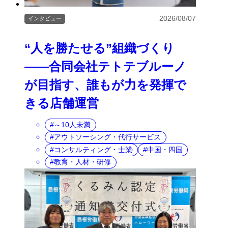
2026/08/07
インタビュー
“人を勝たせる”組織づくり
――合同会社テトテブルーノ
が目指す、誰もが力を発揮で
きる店舗運営
～10人未満
アウトソーシング・代行サービス
コンサルティング・士業
中国・四国
教育・人材・研修