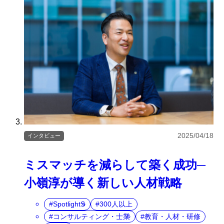
2025/04/18
インタビュー
ミスマッチを減らして築く成功─
小嶺淳が導く新しい人材戦略
SpotlightS
300人以上
コンサルティング・士業
教育・人材・研修