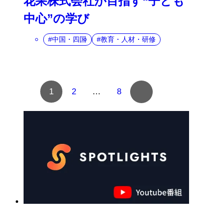
花果株式会社が目指す“子ども
中心”の学び
中国・四国
教育・人材・研修
複
1
2
…
8
数
ペ
ー
ジ
へ
の
ナ
ビ
ゲ
ー
シ