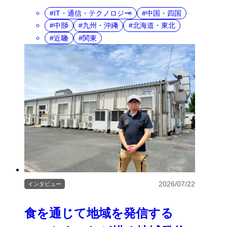
IT・通信・テクノロジー
中国・四国
中部
九州・沖縄
北海道・東北
近畿
関東
2026/07/22
インタビュー
食を通じて地域を発信する