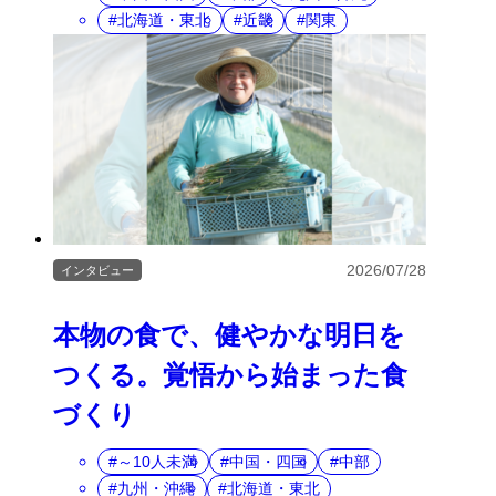
北海道・東北
近畿
関東
2026/07/28
インタビュー
本物の食で、健やかな明日を
つくる。覚悟から始まった食
づくり
～10人未満
中国・四国
中部
九州・沖縄
北海道・東北