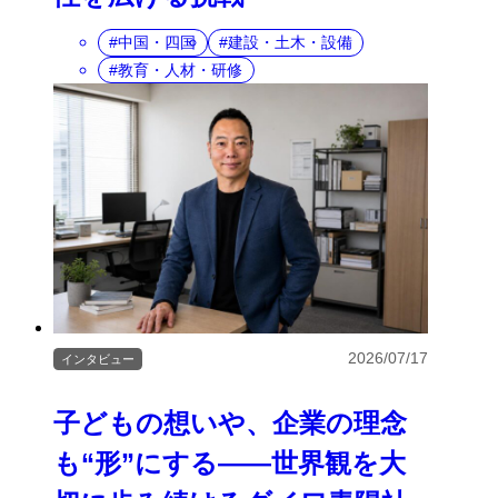
中国・四国
建設・土木・設備
教育・人材・研修
2026/07/17
インタビュー
子どもの想いや、企業の理念
も“形”にする――世界観を大