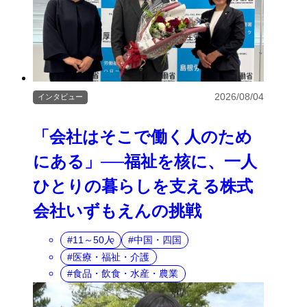
2026/08/04
インタビュー
「会社はそこで働く人のため
にある」──福祉を核に、一人
ひとりの暮らしを支える株式
会社いずもえんの挑戦
11～50人
中国・四国
医療・福祉・介護
食品・飲食・水産・農業