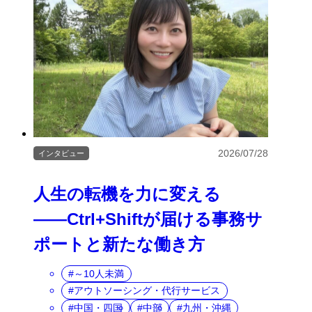
2026/07/28
インタビュー
人生の転機を力に変える
――Ctrl+Shiftが届ける事務サ
ポートと新たな働き方
～10人未満
アウトソーシング・代行サービス
中国・四国
中部
九州・沖縄