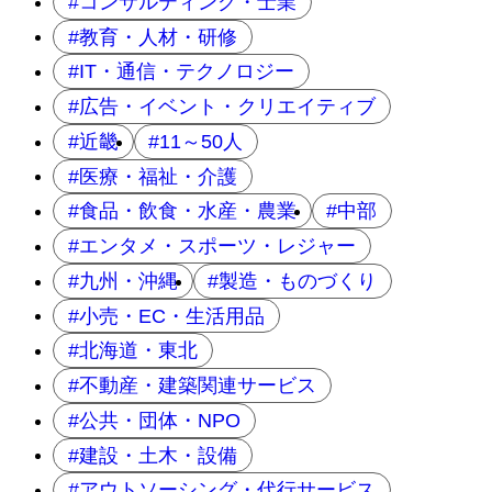
コンサルティング・士業
教育・人材・研修
IT・通信・テクノロジー
広告・イベント・クリエイティブ
近畿
11～50人
医療・福祉・介護
食品・飲食・水産・農業
中部
エンタメ・スポーツ・レジャー
九州・沖縄
製造・ものづくり
小売・EC・生活用品
北海道・東北
不動産・建築関連サービス
公共・団体・NPO
建設・土木・設備
アウトソーシング・代行サービス