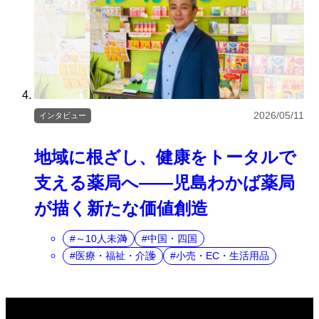
2026/05/11
インタビュー
地域に根ざし、健康をトータルで
支える薬局へ――児島わかば薬局
が描く新たな価値創造
～10人未満
中国・四国
医療・福祉・介護
小売・EC・生活用品