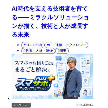
AI時代を支える技術者を育て
る――ミラクルソリューショ
ンが描く、技術と人が成長す
る未来
51～100人
IT・通信・テクノロジー
教育・人材・研修
関東
2026/08/06
インタビュー