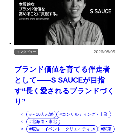
2026/08/05
インタビュー
ブランド価値を育てる伴走者
として――S SAUCEが目指
す“長く愛されるブランドづく
り”
～10人未満
コンサルティング・士業
北海道・東北
広告・イベント・クリエイティブ
関東