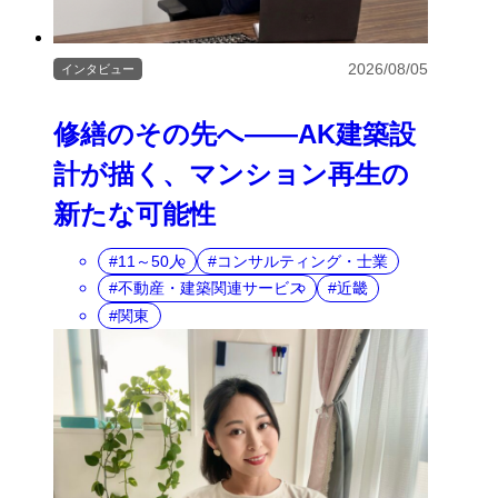
2026/08/05
インタビュー
修繕のその先へ――AK建築設
計が描く、マンション再生の
新たな可能性
11～50人
コンサルティング・士業
不動産・建築関連サービス
近畿
関東