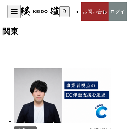
検
お問い合わ
ログイ
索:
検索
関東
せ
ン