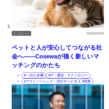
2026/04/30
インタビュー
ペットと人が安心してつながる社
会へ――Cosewaが描く新しいマ
ッチングのかたち
～10人未満
IT・通信・テクノロジー
アウトソーシング・代行サービス
関東