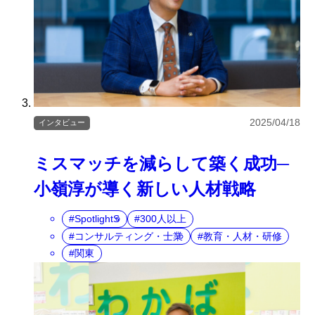
2025/04/18
インタビュー
ミスマッチを減らして築く成功─
小嶺淳が導く新しい人材戦略
SpotlightS
300人以上
コンサルティング・士業
教育・人材・研修
関東