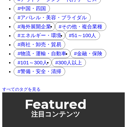
中国・四国
アパレル・美容・ブライダル
海外展開企業
その他・複合業種
エネルギー・環境
51～100人
商社・卸売・貿易
物流・運輸・自動車
金融・保険
101～300人
300人以上
警備・安全・清掃
すべてのタグを見る
Featured
注目コンテンツ