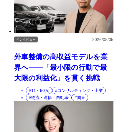
2026/08/05
インタビュー
外車整備の高収益モデルを業
界へ――「最小限の行動で最
大限の利益化」を貫く挑戦
11～50人
コンサルティング・士業
物流・運輸・自動車
関東