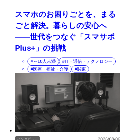
スマホのお困りごとを、まる
ごと解決。暮らしの安心へ
――世代をつなぐ「スマサポ
Plus+」の挑戦
～10人未満
IT・通信・テクノロジー
医療・福祉・介護
関東
2026/08/06
インタビュー