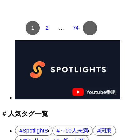
複
1
2
…
74
数
ペ
ー
ジ
へ
の
ナ
ビ
ゲ
ー
シ
ョ
# 人気タグ一覧
ン
SpotlightS
～10人未満
関東