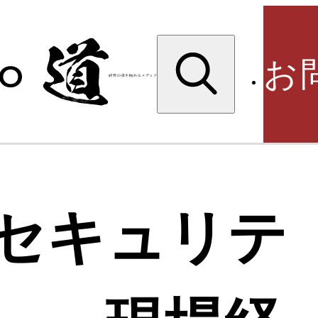
検
索:
お
検
にセキュリテ