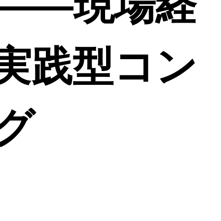
――現場経
実践型コン
グ