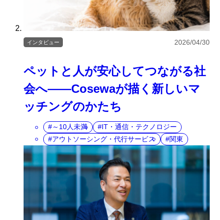
2026/04/30
インタビュー
ペットと人が安心してつながる社
会へ――Cosewaが描く新しいマ
ッチングのかたち
～10人未満
IT・通信・テクノロジー
アウトソーシング・代行サービス
関東