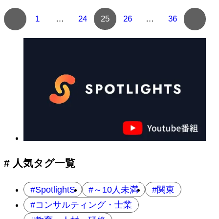
複
1
…
24
25
26
…
36
数
ペ
ー
ジ
へ
の
ナ
ビ
ゲ
ー
シ
ョ
# 人気タグ一覧
ン
SpotlightS
～10人未満
関東
コンサルティング・士業