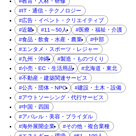
教育・人材・研修
IT・通信・テクノロジー
広告・イベント・クリエイティブ
近畿
11～50人
医療・福祉・介護
食品・飲食・水産・農業
中部
エンタメ・スポーツ・レジャー
九州・沖縄
製造・ものづくり
小売・EC・生活用品
北海道・東北
不動産・建築関連サービス
公共・団体・NPO
建設・土木・設備
アウトソーシング・代行サービス
中国・四国
アパレル・美容・ブライダル
海外展開企業
その他・複合業種
エネルギー・環境
51～100人