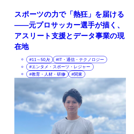
スポーツの力で「熱狂」を届ける
――元プロサッカー選手が描く、
アスリート支援とデータ事業の現
在地
11～50人
IT・通信・テクノロジー
エンタメ・スポーツ・レジャー
教育・人材・研修
関東