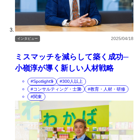
2025/04/18
インタビュー
ミスマッチを減らして築く成功─
小嶺淳が導く新しい人材戦略
SpotlightS
300人以上
コンサルティング・士業
教育・人材・研修
関東