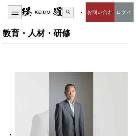
検
お問い合わ
ログイ
索:
検索
教育・人材・研修
せ
ン