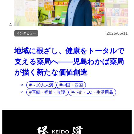
2026/05/11
インタビュー
地域に根ざし、健康をトータルで
支える薬局へ――児島わかば薬局
が描く新たな価値創造
～10人未満
中国・四国
医療・福祉・介護
小売・EC・生活用品