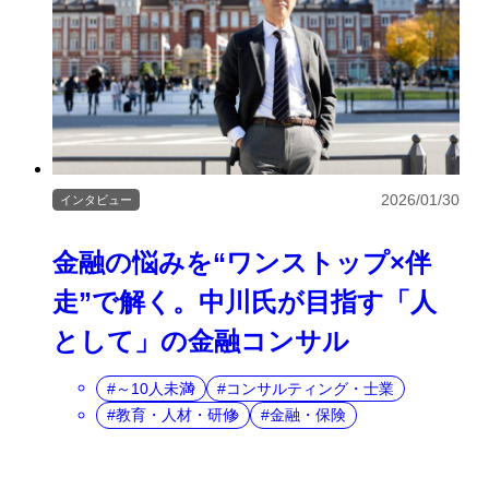
2026/01/30
インタビュー
金融の悩みを“ワンストップ×伴
走”で解く。中川氏が目指す「人
として」の金融コンサル
～10人未満
コンサルティング・士業
教育・人材・研修
金融・保険